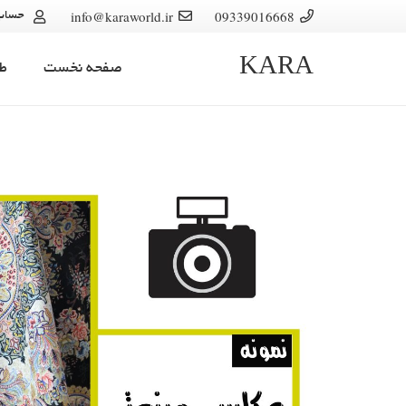
info@karaworld.ir
09339016668
حساب
KARA
صفحه نخست
ط