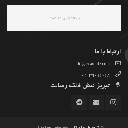
نتیجه‌ای پیدا نشد.
ارتباط با ما
info@example.com
09339016668
تبریز.نبش فلکه رسالت
©
گروه طراحان کارا
تمام حقوق محفوظ است.