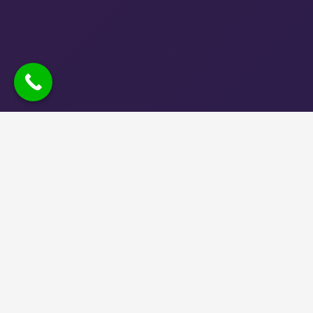
شرکت طراحی و چاپ کارا
ارائه خدمات چاپ بنر ، تراکت ، کارت پستال ،چاپ بنر ، بیلبورد ،
استیکر و مش
تولید ویدیو و تیزر تبلیغاتی
تولید محتوا و مدیریت حرفه ای پیج اینستاگرام (شبکه های
اجتماعی)
طراحی وبسایت و سیستم های پشتیبانی مشتریان
افزایش سوددهی تضمینی با دیجیتال مارکتینگ